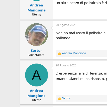
un altro pezzo di polistirolo è 
Andrea
Mangione
Utente
20 Agosto 2025
Non ho mai usato il polistirolo
polionda.
Sertor
Andrea Mangione
R
Moderatore
e
a
20 Agosto 2025
z
A
i
L' esperienza fa la differenza, m
o
n
Intanto Gianni mi ha risposto
i
:
Andrea
Mangione
Sertor
R
Utente
e