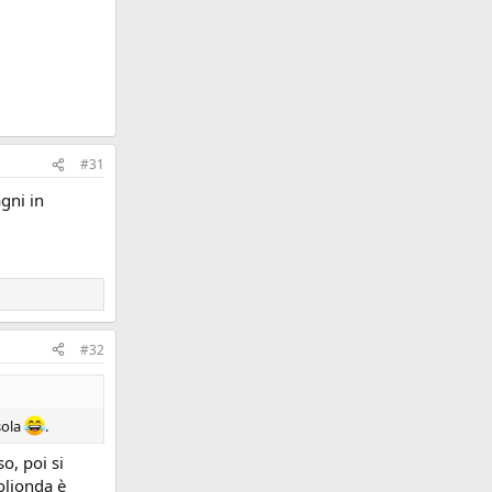
#31
agni in
#32
sola
.
o, poi si
olionda è