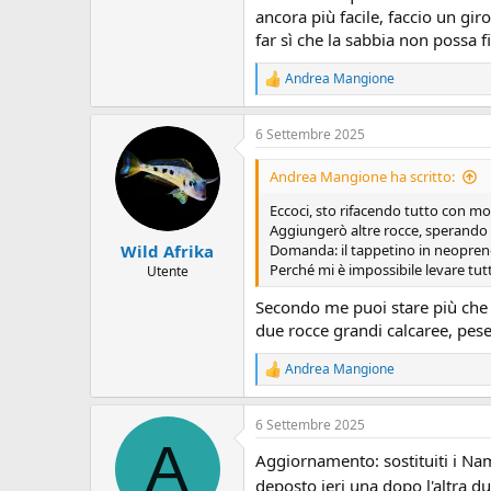
ancora più facile, faccio un gir
far sì che la sabbia non possa fi
Andrea Mangione
R
e
a
6 Settembre 2025
z
i
o
Andrea Mangione ha scritto:
n
i
Eccoci, sto rifacendo tutto con mo
:
Aggiungerò altre rocce, sperando c
Wild Afrika
Domanda: il tappetino in neopren
Perché mi è impossibile levare tutt
Utente
Secondo me puoi stare più che t
due rocce grandi calcaree, pe
Andrea Mangione
R
e
a
6 Settembre 2025
z
A
i
Aggiornamento: sostituiti i Na
o
n
deposto ieri una dopo l'altra d