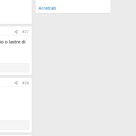
Arretrati
#27
o o lastre di
#28