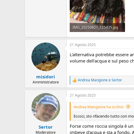
IMG_20250821_125435.jpg
1,7 MB · Visite: 5
21 Agosto 2025
L'alternativa potrebbe essere an
volume dell'acqua e sul peso ch
misidori
Andrea Mangione
e
Sertor
R
Amministratore
e
a
21 Agosto 2025
z
i
o
Andrea Mangione ha scritto:
n
i
Eccoci, sto rifacendo tutto con mo
:
Forse come roccia singola è un 
Sertor
imbeve d'acqua e sta a fondo. A 
Moderatore