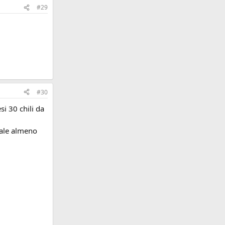
#29
#30
si 30 chili da
tale almeno