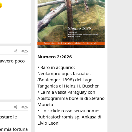
#25
Numero 2/2026
davvero poco
• Raro in acquario:
Neolamprologus fasciatus
(Boulenger, 1898) del Lago
Tanganica di Heinz H. Büscher
• La mia vasca Paraguay con
Apistogramma borellii di Stefano
Moneta
#26
• Un ciclide rosso senza nome:
Rubricatochromis sp. Ankasa di
ostare le
Livio Leoni
per mia fortuna