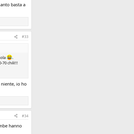
uanto basta a
#33
sola
.
70 chili!!!
niente, io ho
#34
rambe hanno