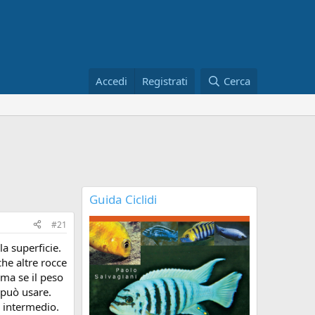
Accedi
Registrati
Cerca
Guida Ciclidi
#21
la superficie.
che altre rocce
 ma se il peso
i può usare.
a intermedio.