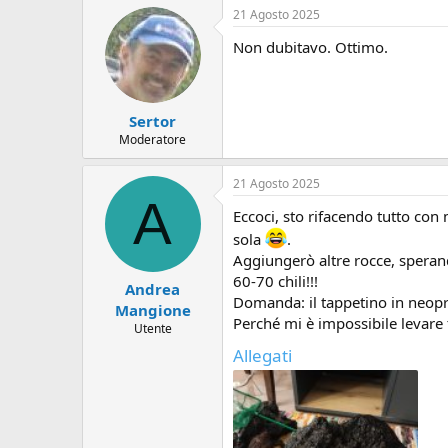
a
21 Agosto 2025
z
i
Non dubitavo. Ottimo.
o
n
i
:
Sertor
Moderatore
21 Agosto 2025
A
Eccoci, sto rifacendo tutto con
sola
.
Aggiungerò altre rocce, sperand
60-70 chili!!!
Andrea
Domanda: il tappetino in neopr
Mangione
Perché mi è impossibile levare t
Utente
Allegati