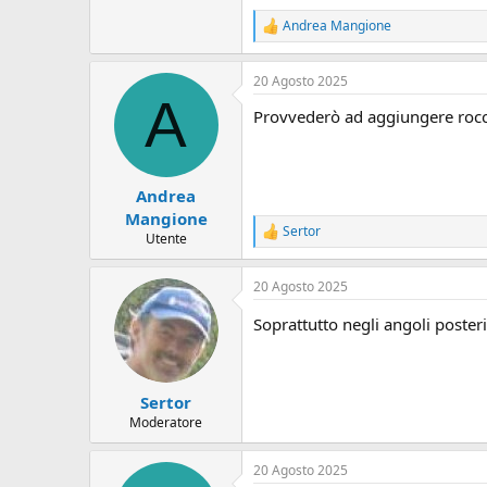
u
Andrea Mangione
R
s
e
s
a
i
20 Agosto 2025
z
o
A
i
n
Provvederò ad aggiungere rocce 
o
e
n
i
:
Andrea
Mangione
Sertor
R
Utente
e
a
20 Agosto 2025
z
i
Soprattutto negli angoli poster
o
n
i
:
Sertor
Moderatore
20 Agosto 2025