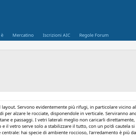
 è
Mercatino
Iscrizioni AIC
Regole Forum
 layout. Servono evidentemente più rifugi, in particolare vicino al
di per alzare le rocciate, disponendole in verticale. Serviranno an
tane e passaggi. I vetri laterali meglio non caricarli direttamente,
e il vetro serve solo a stabilizzare il tutto, con un po'di cautela s
e centrale: hai specie di ambiente roccioso, l'arredamento è più d