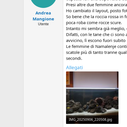
i
Presi altre due femmine ancora 
:
Ho cambiato il layout, posto fo
Andrea
So bene che la roccia rossa in f
Mangione
poca roba come rocce scure.
Utente
Intanto mi sembra già meglio, 
Difatti, con le tane che ci son
avvicino, lì escono fuori subito 
Le femmine di Namalenje conti
scatole più di tanto tranne qual
secondi.
Allegati
IMG_20250906_220508.jpg