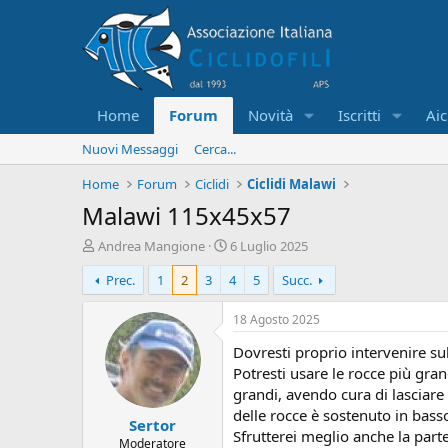
Home
Forum
Novità
Iscritti
Aic
Nuovi Messaggi
Cerca...
Home
Forum
Ciclidi
Ciclidi Malawi
Malawi 115x45x57
C
D
Andrea Mangione
6 Luglio 2025
r
a
Prec.
1
2
3
4
5
Succ.
e
t
a
a
t
d
18 Agosto 2025
o
i
Dovresti proprio intervenire sul
r
i
e
n
Potresti usare le rocce più gran
D
i
grandi, avendo cura di lasciare 
i
z
delle rocce è sostenuto in basso 
Sertor
s
i
Sfrutterei meglio anche la part
c
o
Moderatore