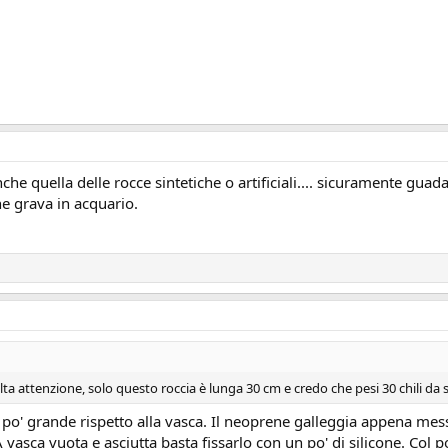
che quella delle rocce sintetiche o artificiali.... sicuramente guad
e grava in acquario.
lta attenzione, solo questo roccia è lunga 30 cm e credo che pesi 30 chili da 
po' grande rispetto alla vasca. Il neoprene galleggia appena mess
vasca vuota e asciutta basta fissarlo con un po' di silicone. Col p