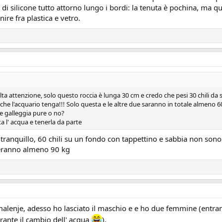
o di silicone tutto attorno lungo i bordi: la tenuta è pochina, ma q
nire fra plastica e vetro.
lta attenzione, solo questo roccia è lunga 30 cm e credo che pesi 30 chili da 
he l'acquario tenga!!! Solo questa e le altre due saranno in totale almeno 60-
e galleggia pure o no?
a l' acqua e tenerla da parte
ranquillo, 60 chili su un fondo con tappettino e sabbia non sono 
seranno almeno 90 kg
malenje, adesso ho lasciato il maschio e e ho due femmine (ent
urante il cambio dell' acqua
).