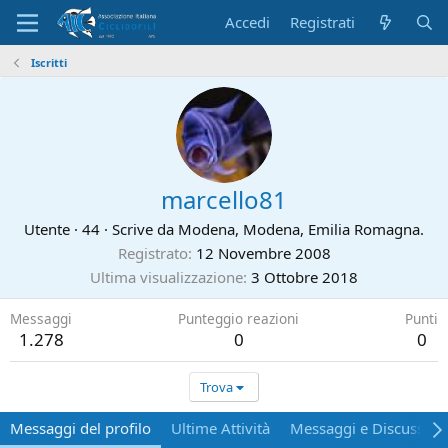
Accedi
Registrati
Iscritti
marcello81
Utente
·
44
·
Scrive da
Modena, Modena, Emilia Romagna.
Registrato
12 Novembre 2008
Ultima visualizzazione
3 Ottobre 2018
Messaggi
Punteggio reazioni
Punti
1.278
0
0
Trova
Messaggi del profilo
Ultime Attività
Messaggi e Discussion