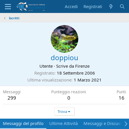
Accedi
Registrati
Iscritti
doppiou
Utente
·
Scrive da
Firenze
Registrato
18 Settembre 2006
Ultima visualizzazione
1 Marzo 2021
Messaggi
Punteggio reazioni
Punti
299
0
16
Trova
Messaggi del profilo
Ultime Attività
Messaggi e Discussion