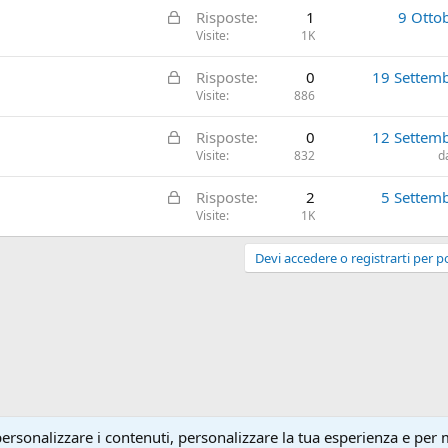
a
B
Risposte
1
9 Otto
c
t
l
Visite
1K
c
a
o
a
B
Risposte
0
19 Settem
c
t
l
Visite
886
c
a
o
a
B
Risposte
0
12 Settem
c
t
l
Visite
832
d
c
a
o
a
B
Risposte
2
5 Settem
c
t
l
Visite
1K
c
a
o
a
c
Devi accedere o registrarti per po
t
c
a
a
t
a
personalizzare i contenuti, personalizzare la tua esperienza e per 
Contattaci!
Termini e 