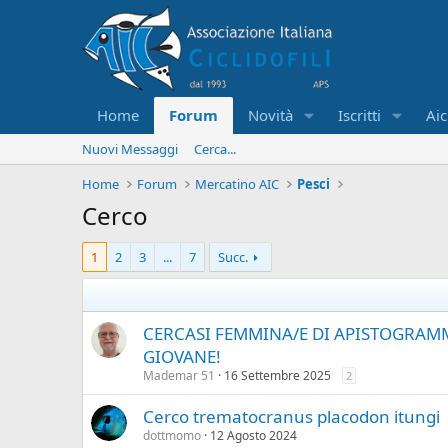
Home
Forum
Novità
Iscritti
Aic
Nuovi Messaggi
Cerca...
Home
Forum
Mercatino AIC
Pesci
Cerco
1
2
3
...
7
Succ.
CERCASI FEMMINA/E DI APISTOGRAMM
GIOVANE!
Mademar 51
16 Settembre 2025
2
Cerco trematocranus placodon itungi
dottmomo
12 Agosto 2024