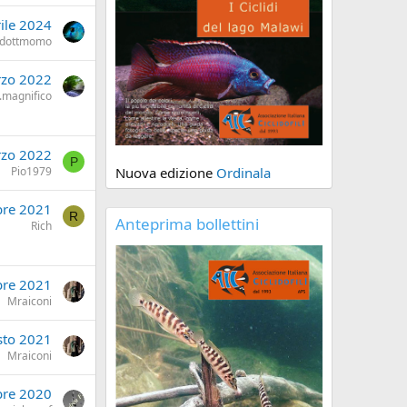
ile 2024
dottmomo
zo 2022
.magnifico
rzo 2022
P
Pio1979
Nuova edizione
Ordinala
bre 2021
R
Anteprima bollettini
Rich
re 2021
Mraiconi
sto 2021
Mraiconi
bre 2020