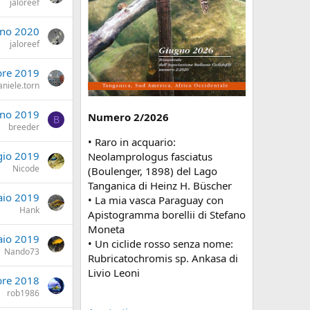
jaloreef
gno 2020
jaloreef
bre 2019
aniele.torn
gno 2019
Numero 2/2026
B
breeder
• Raro in acquario:
io 2019
Neolamprologus fasciatus
Nicode
(Boulenger, 1898) del Lago
Tanganica di Heinz H. Büscher
aio 2019
• La mia vasca Paraguay con
Hank
Apistogramma borellii di Stefano
Moneta
aio 2019
• Un ciclide rosso senza nome:
Nando73
Rubricatochromis sp. Ankasa di
Livio Leoni
bre 2018
rob1986