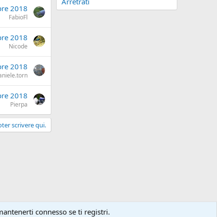
Arretrati
bre 2018
FabioFl
bre 2018
Nicode
bre 2018
aniele.torn
bre 2018
Pierpa
ter scrivere qui.
mantenerti connesso se ti registri.
condizioni d'uso del sito
Policy Privacy
Aiuto
Home
R