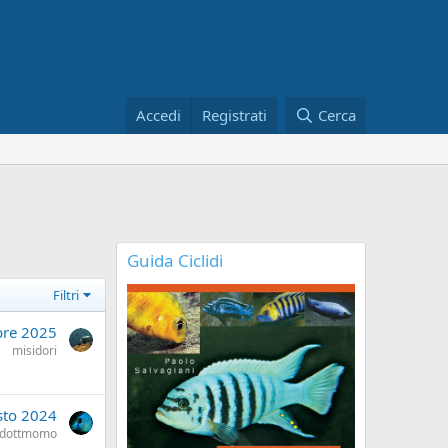
Accedi
Registrati
Cerca
Guida Ciclidi
Filtri
bre 2025
misidori
sto 2024
dottmomo