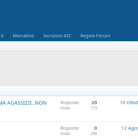
 è
Mercatino
Iscrizioni AIC
Regole Forum
A AGASSIZII..NON
Risposte
20
10 Otto
Visite
773
Risposte
0
12 Ago
Visite
298