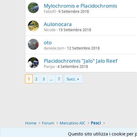
Mylochromis e Placidochromis
FabioFl
9 Settembre 2018
Aulonocara
Nicode
19 Settembre 2018
oto
daniele.torn
12 Settembre 2018
Placidochromis "Jalo" Jalo Reef
Pierpa
4 Settembre 2018
1
2
3
...
7
Succ.
Home
Forum
Mercatino AIC
Pesci
Questo sito utilizza i cookie per 
Italiano