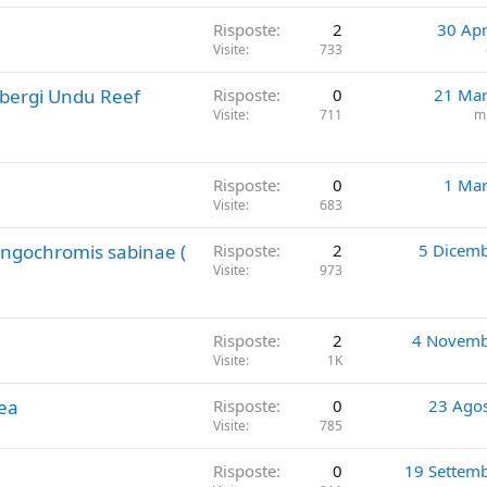
Risposte
2
30 Apr
Visite
733
ibergi Undu Reef
Risposte
0
21 Mar
Visite
711
m
Risposte
0
1 Ma
Visite
683
ongochromis sabinae (
Risposte
2
5 Dicem
Visite
973
Risposte
2
4 Novemb
Visite
1K
ea
Risposte
0
23 Ago
Visite
785
Risposte
0
19 Settem