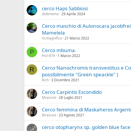
cerco Haps Sabbiosi
dottmomo
29 Aprile 2024
Cerco maschio di Aulonocara jacobfre
Mamelela
m.magnifico
21 Marzo 2022
Cerco mbuma.
P
Pio1979
1 Marzo 2022
Cerco Nanochromis transvestitus e C
R
possibilmente "Green speackle" )
Rich
3 Dicembre 2021
Cerco Carpintis Escondido
Mraiconi
28 Luglio 2021
Cerco femmina di Maskaheros Argent
Mraiconi
23 Agosto 2021
cerco otopharynx sp. golden blue face