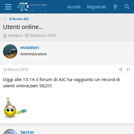
Accedi
Registrati
Il forum AIC
Utenti online...
C
D
misidori
24 Marzo 2018
r
a
e
t
misidori
a
a
Amministratore
t
d
o
i
r
i
24 Marzo 2018
#1
e
n
D
i
Oggi alle 13:14 il forum di AIC ha raggiunto un record di
i
z
utenti online,ben 582!!!!
s
i
c
o
u
s
s
i
o
n
Sertor
e