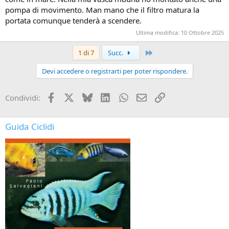
pompa di movimento. Man mano che il filtro matura la
portata comunque tenderà a scendere.
Ultima modifica:
10 Ottobre 2025
Ultimo
1 di 7
Succ.
Devi accedere o registrarti per poter rispondere.
Facebook
X
Bluesky
LinkedIn
WhatsApp
e-mail
Link
Condividi:
Guida Ciclidi