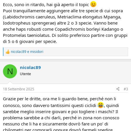
Ecco, sono in ritardo, hai già aperto il topic
Puoi tranquillamente aggiungere alle tre specie di cui sopra
(Labidochromis caeruleus, Metriaclima elongatus Mpanga,
Iodotropheus sprengerae) altre 2 o 3 specie. Vanno bene
anche haps robusti come Copadichromis borleyi Kadango o
Protomelas taeniolatus. Di solito preferisco partire con gruppi
di 5 o 6 giovani per specie.
nicolac89
e
misidori
R
e
a
nicolac89
z
N
i
Utente
o
n
i
18 Settembre 2025
#3
:
Grazie per le dritte, ora me li guardo bene, perché non li
conosco, sono davvero tantissimi questi ciclidi
, quindi
sarebbe meglio inserire giovani e poi togliere i maschi? Il
problema sarebbe a chi darli, perché in zona non conosco
nessuno che li ha e sicuramente dovrò fare un po’ di
chilometri per comprarli oppure dovrò farmeli spedire.