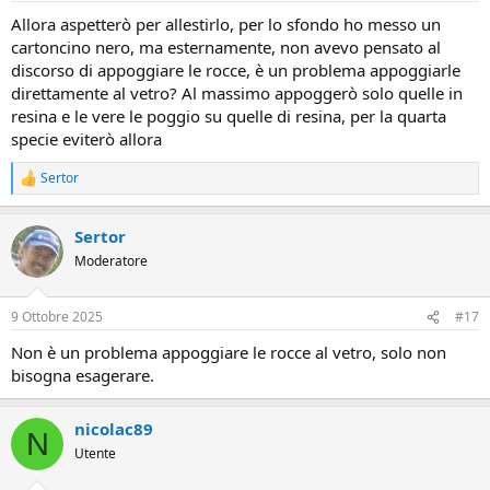
Allora aspetterò per allestirlo, per lo sfondo ho messo un
cartoncino nero, ma esternamente, non avevo pensato al
discorso di appoggiare le rocce, è un problema appoggiarle
direttamente al vetro? Al massimo appoggerò solo quelle in
resina e le vere le poggio su quelle di resina, per la quarta
specie eviterò allora
Sertor
R
e
a
Sertor
z
i
Moderatore
o
n
i
9 Ottobre 2025
#17
:
Non è un problema appoggiare le rocce al vetro, solo non
bisogna esagerare.
nicolac89
N
Utente