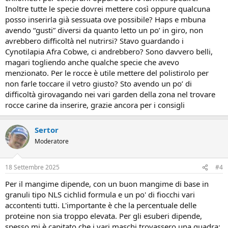
Inoltre tutte le specie dovrei mettere così oppure qualcuna
posso inserirla già sessuata ove possibile? Haps e mbuna
avendo “gusti” diversi da quanto letto un po’ in giro, non
avrebbero difficoltà nel nutrirsi? Stavo guardando i
Cynotilapia Afra Cobwe, ci andrebbero? Sono davvero belli,
magari togliendo anche qualche specie che avevo
menzionato. Per le rocce è utile mettere del polistirolo per
non farle toccare il vetro giusto? Sto avendo un po’ di
difficoltà girovagando nei vari garden della zona nel trovare
rocce carine da inserire, grazie ancora per i consigli
Sertor
Moderatore
18 Settembre 2025
#4
Per il mangime dipende, con un buon mangime di base in
granuli tipo NLS cichlid formula e un po' di fiocchi vari
accontenti tutti. L'importante è che la percentuale delle
proteine non sia troppo elevata. Per gli esuberi dipende,
spesso mi è capitato che i vari maschi trovassero una quadra: