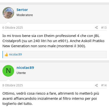
Sertor
Moderatore
6 Ottobre 2025
#13
Io mi trovo bene sia con Eheim professionel 4 che con JBL
Cristalprofi (su un 240 litri ho un e901). Anche Askoll Pratiko
New Generation non sono male (monterei il 300).
nicolac89
R
e
a
nicolac89
z
N
i
Utente
o
n
i
8 Ottobre 2025
#14
:
Ottimo, vedrò cosa riesco a fare, altrimenti lo metterò più
avanti affiancandolo inizialmente al filtro interno per poi
toglierlo del tutto.