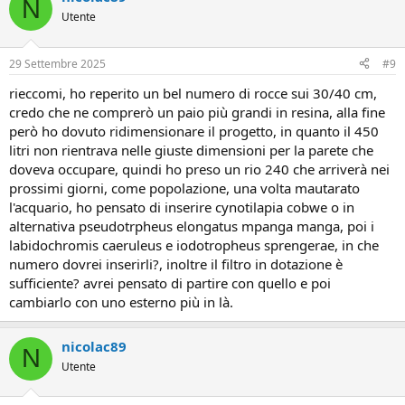
N
i
Utente
o
n
i
29 Settembre 2025
#9
:
rieccomi, ho reperito un bel numero di rocce sui 30/40 cm,
credo che ne comprerò un paio più grandi in resina, alla fine
però ho dovuto ridimensionare il progetto, in quanto il 450
litri non rientrava nelle giuste dimensioni per la parete che
doveva occupare, quindi ho preso un rio 240 che arriverà nei
prossimi giorni, come popolazione, una volta mautarato
l'acquario, ho pensato di inserire cynotilapia cobwe o in
alternativa pseudotrpheus elongatus mpanga manga, poi i
labidochromis caeruleus e iodotropheus sprengerae, in che
numero dovrei inserirli?, inoltre il filtro in dotazione è
sufficiente? avrei pensato di partire con quello e poi
cambiarlo con uno esterno più in là.
nicolac89
N
Utente