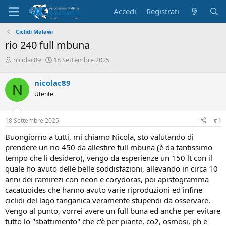
Accedi
Registrati
Ciclidi Malawi
rio 240 full mbuna
C
D
nicolac89
18 Settembre 2025
r
a
e
t
nicolac89
N
a
a
Utente
t
d
o
i
r
i
18 Settembre 2025
#1
e
n
D
i
Buongiorno a tutti, mi chiamo Nicola, sto valutando di
i
z
prendere un rio 450 da allestire full mbuna (è da tantissimo
s
i
tempo che li desidero), vengo da esperienze un 150 lt con il
c
o
quale ho avuto delle belle soddisfazioni, allevando in circa 10
u
s
anni dei ramirezi con neon e corydoras, poi apistogramma
s
cacatuoides che hanno avuto varie riproduzioni ed infine
i
ciclidi del lago tanganica veramente stupendi da osservare.
o
Vengo al punto, vorrei avere un full buna ed anche per evitare
n
tutto lo "sbattimento" che c'è per piante, co2, osmosi, ph e
e