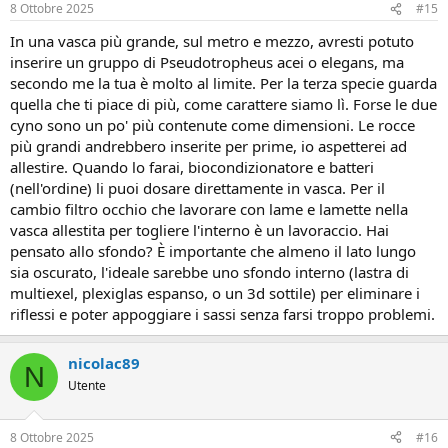
8 Ottobre 2025
#15
In una vasca più grande, sul metro e mezzo, avresti potuto
inserire un gruppo di Pseudotropheus acei o elegans, ma
secondo me la tua è molto al limite. Per la terza specie guarda
quella che ti piace di più, come carattere siamo lì. Forse le due
cyno sono un po' più contenute come dimensioni. Le rocce
più grandi andrebbero inserite per prime, io aspetterei ad
allestire. Quando lo farai, biocondizionatore e batteri
(nell'ordine) li puoi dosare direttamente in vasca. Per il
cambio filtro occhio che lavorare con lame e lamette nella
vasca allestita per togliere l'interno è un lavoraccio. Hai
pensato allo sfondo? È importante che almeno il lato lungo
sia oscurato, l'ideale sarebbe uno sfondo interno (lastra di
multiexel, plexiglas espanso, o un 3d sottile) per eliminare i
riflessi e poter appoggiare i sassi senza farsi troppo problemi.
nicolac89
N
Utente
8 Ottobre 2025
#16