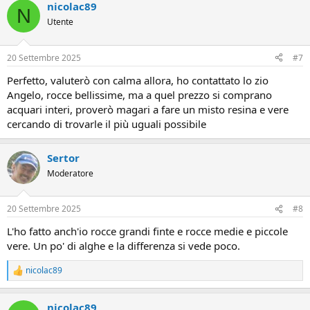
nicolac89
N
Utente
20 Settembre 2025
#7
Perfetto, valuterò con calma allora, ho contattato lo zio
Angelo, rocce bellissime, ma a quel prezzo si comprano
acquari interi, proverò magari a fare un misto resina e vere
cercando di trovarle il più uguali possibile
Sertor
Moderatore
20 Settembre 2025
#8
L'ho fatto anch'io rocce grandi finte e rocce medie e piccole
vere. Un po' di alghe e la differenza si vede poco.
nicolac89
R
e
a
nicolac89
z