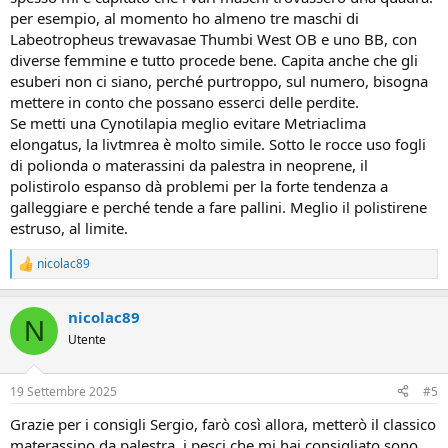
per esempio, al momento ho almeno tre maschi di
Labeotropheus trewavasae Thumbi West OB e uno BB, con
diverse femmine e tutto procede bene. Capita anche che gli
esuberi non ci siano, perché purtroppo, sul numero, bisogna
mettere in conto che possano esserci delle perdite.
Se metti una Cynotilapia meglio evitare Metriaclima
elongatus, la livtmrea è molto simile. Sotto le rocce uso fogli
di polionda o materassini da palestra in neoprene, il
polistirolo espanso dà problemi per la forte tendenza a
galleggiare e perché tende a fare pallini. Meglio il polistirene
estruso, al limite.
nicolac89
R
e
a
nicolac89
z
N
i
Utente
o
n
i
19 Settembre 2025
#5
:
Grazie per i consigli Sergio, farò così allora, metterò il classico
materassino da palestra, i pesci che mi hai consigliato sono