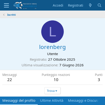
Accedi
Registrati
Iscritti
L
lorenberg
Utente
Registrato
27 Ottobre 2025
Ultima visualizzazione
7 Giugno 2026
Messaggi
Punteggio reazioni
Punti
22
10
3
Trova
Messaggi del profilo
Ultime Attività
Messaggi e Discussion