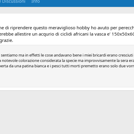
 Discussioni
Info
one di riprendere questo meraviglioso hobby ho avuto per perecch
rebbe allestire un acqurio di ciclidi africani la vasca e' 150x50x6
grazie.
entiamo ma in effetti le cose andavano bene i miei bricardi erano cresciuti
notevole colorazione considerata la specie ma improvvisamente la sera era
perta da una patina bianca e i pesci tutti morti premetto erano solo due vorr