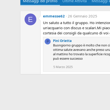
Messaggi del profilo
Ultime Attività
Messaggi e
emmesse62
26 Gennaio 2025
E
Un saluto a tutto il gruppo. Ho intenzi
un'acquario con discus e scalari.Mi piace
cortesia dei consigli da qualcuno di voi 
Pini Orietta
P
Buongiorno gruppo è molto che non ci s
ottima salute avevano anche preso una 
al mattino ho trovato la superficie rico
può essere successo
5 Marzo 2025