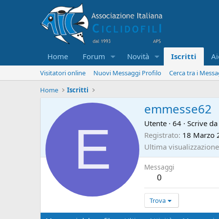
Home
Forum
Novità
Iscritti
Ai
Visitatori online
Nuovi Messaggi Profilo
Cerca tra i Messa
Home
Iscritti
emmesse62
E
Utente
·
64
·
Scrive d
Registrato
18 Marzo 
Ultima visualizzazione
Messaggi
0
Trova