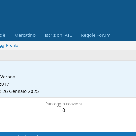
c è
Mercatino
Iscrizioni AIC
Regole Forum
ggi Profilo
a
Verona
2017
26 Gennaio 2025
Punteggio reazioni
0